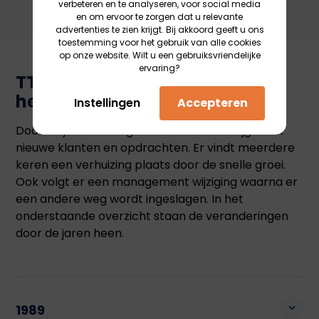
verbeteren en te analyseren, voor social media
en om ervoor te zorgen dat u relevante
advertenties te zien krijgt. Bij akkoord geeft u ons
toestemming voor het gebruik van alle cookies
op onze website. Wilt u een gebruiksvriendelijke
ervaring?
TTS groeit snel door de jaren
heen
Instellingen
Accepteren
Door de jaren heen groeit TTS snel en krijgt veel
nieuwe klanten en opdrachten. Er vindt meerdere
keren een verhuizing plaats door de snelle groei.
Ook volgt er een management wijziging waarna er
een andere weg wordt ingeslagen. In het
onderstaande overzicht staan de veranderingen
door de jaren heen.
1989