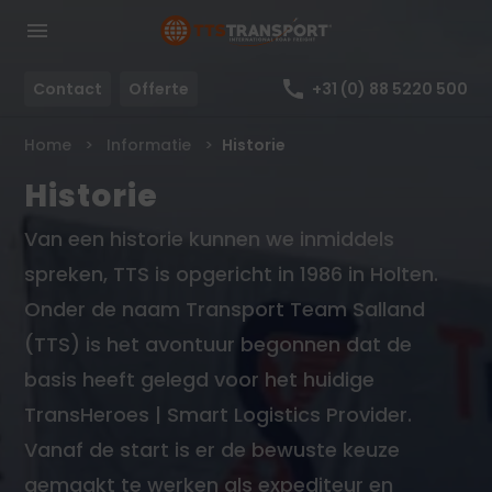
Contact
Offerte
+31 (0) 88 5220 500
Home
Informatie
Historie
Historie
Van een historie kunnen we inmiddels
spreken, TTS is opgericht in 1986 in Holten.
Onder de naam Transport Team Salland
(TTS) is het avontuur begonnen dat de
basis heeft gelegd voor het huidige
TransHeroes | Smart Logistics Provider.
Vanaf de start is er de bewuste keuze
gemaakt te werken als expediteur en