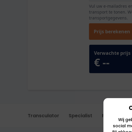
C
Transculator
Specialist
Portal
Wij ge
social me
Bij akko