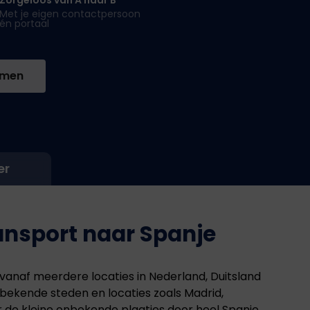
Met je eigen contactpersoon
én portaal
emen
er
ansport naar Spanje
 vanaf meerdere locaties in Nederland, Duitsland
 bekende steden en locaties zoals Madrid,
r de kleine onbekende plaatjes door heel Spanje.