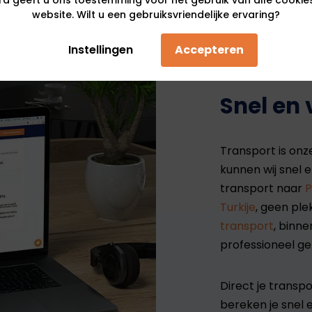
website. Wilt u een gebruiksvriendelijke ervaring?
Instellingen
Accepteren
Snel en 
Transport is onz
kunnen wij snel 
transport naar
P
Turkije
, geen ple
transport
, binn
professioneel ge
Direct je trans
bereken je snel 