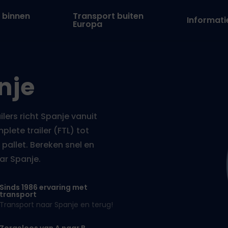
 binnen
Transport buiten
Informati
Europa
nje
lers richt Spanje vanuit
lete trailer (FTL) tot
 pallet. Bereken snel en
ar Spanje.
Sinds 1986 ervaring met
transport
Transport naar Spanje en terug!
Zorgeloos van A naar B