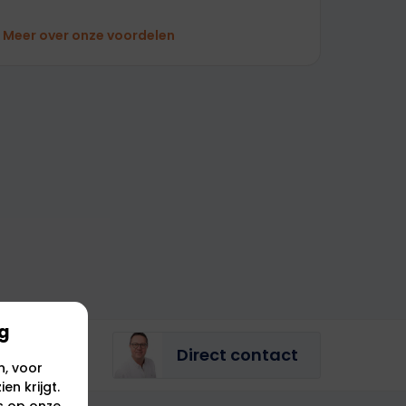
Meer over onze voordelen
ng
Direct contact
n, voor
en krijgt.
s op onze