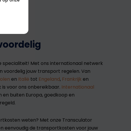
voordelig
e specialiteit! Met ons internationaal netwerk
en voordelig jouw transport regelen. Van
olen
en
Italië
tot
Engeland
,
Frankrijk
en
k is voor ons onbereikbaar.
Internationaal
en en buiten Europa, goedkoop en
regeld.
portkosten weten? Met onze Transculator
en eenvoudig de transportkosten voor jouw