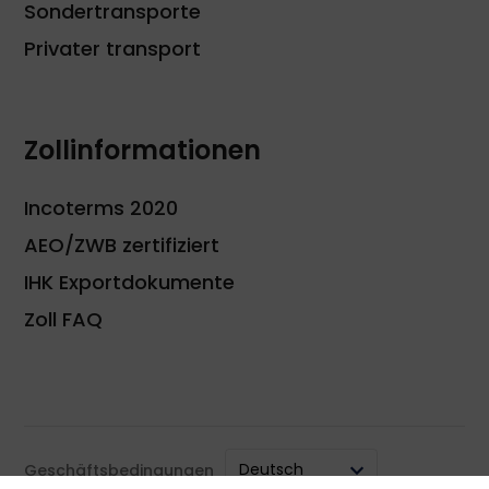
Sondertransporte
Privater transport
Zollinformationen
Incoterms 2020
AEO/ZWB zertifiziert
IHK Exportdokumente
Zoll FAQ
Deutsch
Geschäftsbedingungen