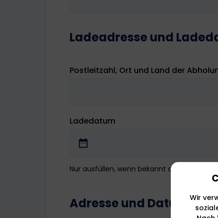
Ladeadresse und Lade
Postleitzahl, Ort und Land der Abholu
Ladedatum
Nur ausfüllen, wenn bekannt oder notwendi
C
Wir ver
Adresse und Datum ent
sozial
Nach V