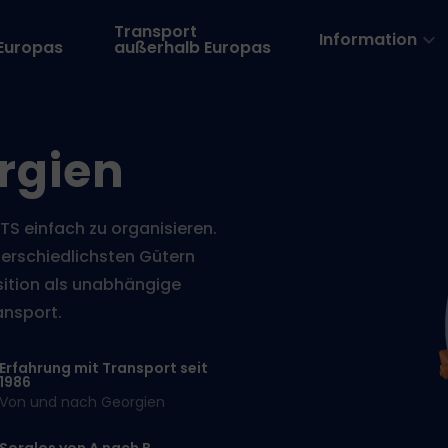
Transport
Information
 Europas
außerhalb Europas
rgien
TS einfach zu organisieren.
erschiedlichsten Gütern
ition als unabhängige
ansport.
Erfahrung mit Transport seit
1986
Von und nach Georgien
Sorglos von A nach B