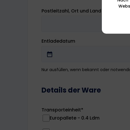
Websi
Postleitzahl, Ort und Land der Lieferu
Entladedatum
Nur ausfüllen, wenn bekannt oder notwendi
Details der Ware
Transporteinheit
*
Europallete - 0.4 Ldm