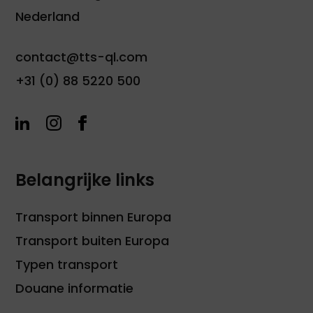
Waar kan ik inzicht krijgen in jullie certificaat?
Nederland
Bij TTS laten we met trots zien dat we beschikken
over een AEO certificaat:
ons AEO certificaat
. Heb
contact@tts-ql.com
je vragen over het certificaat of wil je meer
informatie hierover? Neem dan contact op met
+31 (0) 88 5220 500
een van onze specialisten.
Belangrijke links
Transport binnen Europa
Transport buiten Europa
Typen transport
Douane informatie