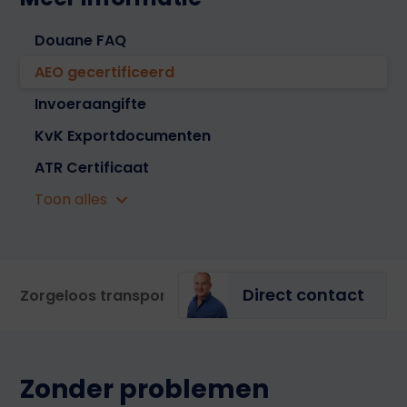
Douane FAQ
AEO gecertificeerd
Invoeraangifte
KvK Exportdocumenten
ATR Certificaat
Toon alles
Incoterms® 2010
EUR.1 / EUR-MED
Certificaat van Oorsprong
Direct contact
Douane Entrepot
Zorgeloos transporteren
Volledige AEO
Uitvoeraangifte
Incoterms®
Zonder problemen
Goederen inklaring