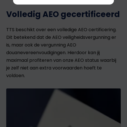
Volledig AEO gecertificeerd
TTS beschikt over een volledige AEO certificering.
Dit betekend dat de AEO veiligheidsvergunning er
is, maar ook de vergunning AEO
douanevereenvoudigingen. Hierdoor kan jij
maximaal profiteren van onze AEO status waarbij
je zelf niet aan extra voorwaarden hoeft te
voldoen.