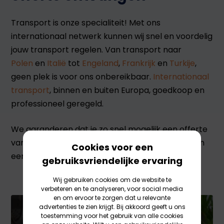
Transport is onze specialiteit! Met ons
internationaal netwerk kunnen wij snel en voordelig
jouw transport regelen. Van transport naar
Polen
en
Italië
tot
Engeland
,
Frankrijk
en
Turkije
,
geen plek is voor ons onbereikbaar.
Internationaal
transport
, binnen en buiten Europa, goedkoop en
professioneel geregeld.
We garanderen dat je zo snel mogelijk een offerte
van ons krijgt. Vrijwel altijd lukt het ons om binnen
Cookies voor een
een uur een offerte te sturen.
gebruiksvriendelijke ervaring
Wij gebruiken cookies om de website te
verbeteren en te analyseren, voor social media
en om ervoor te zorgen dat u relevante
advertenties te zien krijgt. Bij akkoord geeft u ons
toestemming voor het gebruik van alle cookies